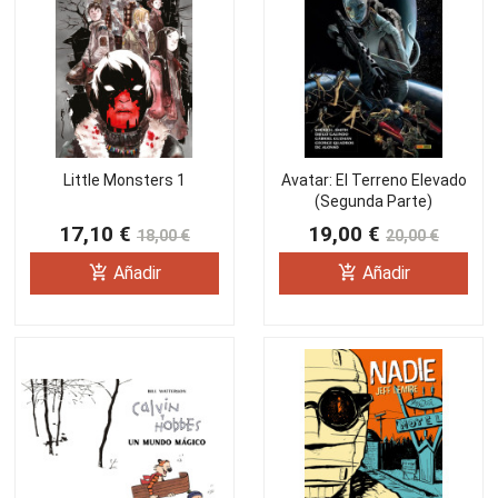
Little Monsters 1
Avatar: El Terreno Elevado
(Segunda Parte)
17,10 €
19,00 €
18,00 €
20,00 €
add_shopping_cart
add_shopping_cart
Añadir
Añadir