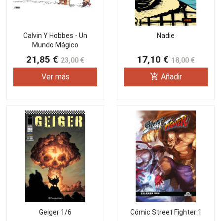
Calvin Y Hobbes - Un
Nadie
Mundo Mágico
21,85 €
17,10 €
23,00 €
18,00 €
add_shopping_cart
Ver más
Añadir
Geiger 1/6
Cómic Street Fighter 1