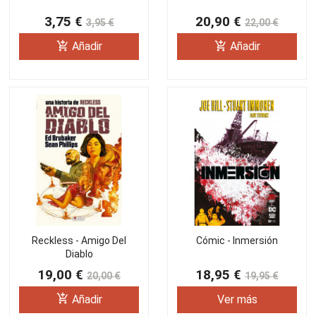
3,75 €
20,90 €
3,95 €
22,00 €
add_shopping_cart
add_shopping_cart
Añadir
Añadir
Reckless - Amigo Del
Cómic - Inmersión
Diablo
19,00 €
18,95 €
20,00 €
19,95 €
add_shopping_cart
Añadir
Ver más