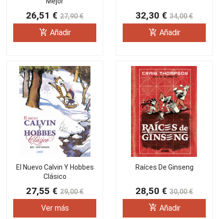
Mejor
26,51 €
32,30 €
27,90 €
34,00 €
add_shopping_cart
add_shopping_cart
Añadir
Añadir
El Nuevo Calvin Y Hobbes
Raíces De Ginseng
Clásico
27,55 €
28,50 €
29,00 €
30,00 €
add_shopping_cart
Ver más
Añadir