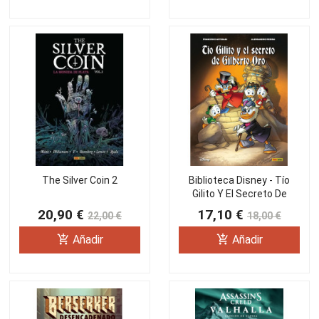
The Silver Coin 2
Biblioteca Disney - Tío
Gilito Y El Secreto De
Gilberto Oro
20,90 €
17,10 €
22,00 €
18,00 €
add_shopping_cart
add_shopping_cart
Añadir
Añadir