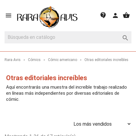
shopping_basket
contact_support

person

Rara Avis
Cómics
Cómic americano
Otras editoriales increíbles
Otras editoriales increíbles
Aquí encontrarás una muestra del increíble trabajo realizado
en líneas más independientes por diversas editoriales de
cómic.