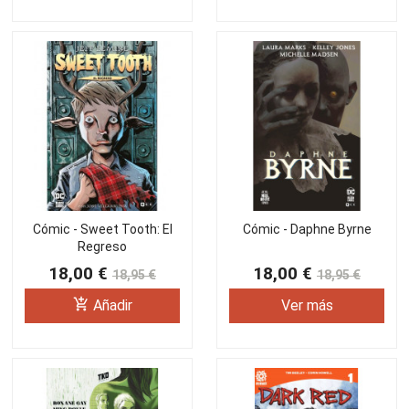
Cómic - Sweet Tooth: El
Cómic - Daphne Byrne
Regreso
18,00 €
18,00 €
18,95 €
18,95 €
add_shopping_cart
Añadir
Ver más