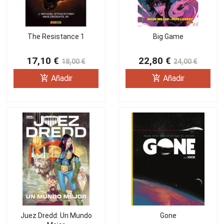
The Resistance 1
Big Game
17,10 €
22,80 €
18,00 €
24,00 €
add_shopping_cart
add_shopping_cart
Añadir
Añadir
Juez Dredd: Un Mundo
Gone