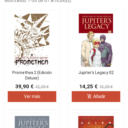
Mostrando 1-36 de 67 artículo(s)
Promethea 2 (Edición
Jupiter's Legacy 02
Deluxe)
39,90 €
14,25 €
42,00 €
15,00 €
add_shopping_cart
Ver más
Añadir