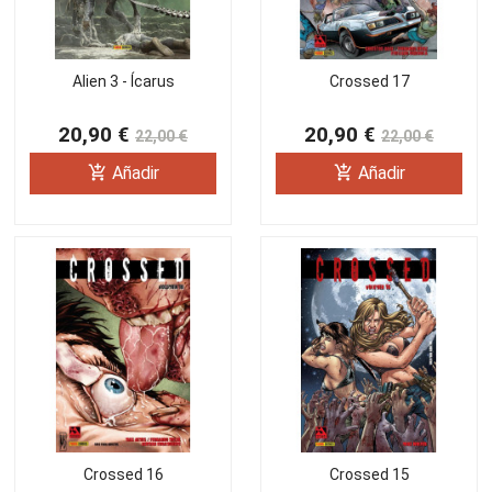
Alien 3 - Ícarus
Crossed 17
20,90 €
20,90 €
22,00 €
22,00 €
add_shopping_cart
add_shopping_cart
Añadir
Añadir
Crossed 16
Crossed 15