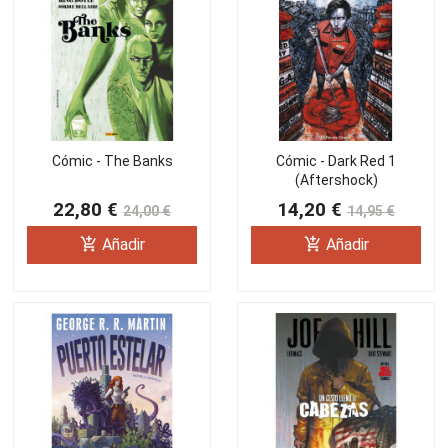
Cómic - The Banks
Cómic - Dark Red 1
(Aftershock)
22,80 €
14,20 €
24,00 €
14,95 €
add_shopping_cart
add_shopping_cart
Añadir
Añadir