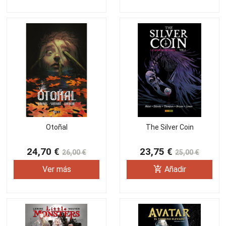
Otoñal
The Silver Coin
24,70 €
23,75 €
26,00 €
25,00 €
add_shopping_cart
Ver más
Añadir