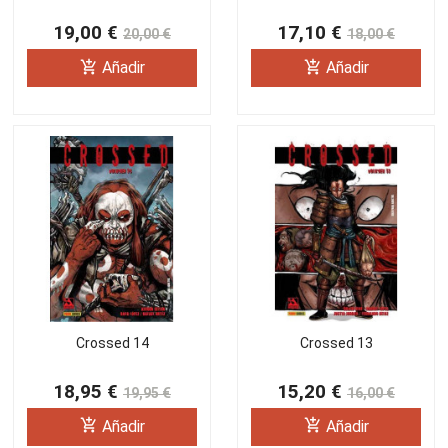
19,00 €
17,10 €
20,00 €
18,00 €
add_shopping_cart
add_shopping_cart
Añadir
Añadir
Crossed 14
Crossed 13
18,95 €
15,20 €
19,95 €
16,00 €
add_shopping_cart
add_shopping_cart
Añadir
Añadir