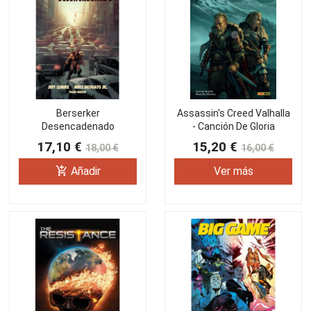
Berserker
Assassin's Creed Valhalla
Desencadenado
- Canción De Gloria
17,10 €
15,20 €
18,00 €
16,00 €
add_shopping_cart
Añadir
Ver más