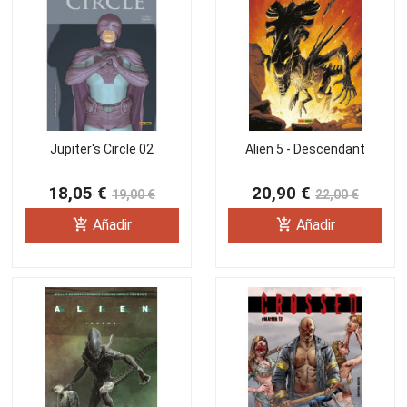
Jupiter's Circle 02
Alien 5 - Descendant
18,05 €
20,90 €
19,00 €
22,00 €
add_shopping_cart
add_shopping_cart
Añadir
Añadir