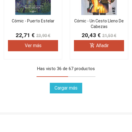
Cómic - Puerto Estelar
Cómic - Un Cesto Lleno De
Cabezas
22,71 €
20,43 €
23,90 €
21,50 €
add_shopping_cart
Ver más
Añadir
Has visto 36 de 67 productos
Cargar más