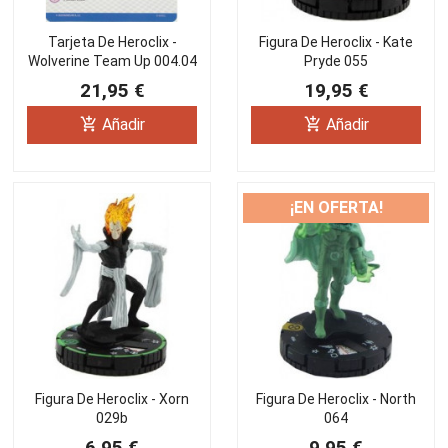
Tarjeta De Heroclix -
Figura De Heroclix - Kate
Wolverine Team Up 004.04
Pryde 055
21,95 €
19,95 €
add_shopping_cart
add_shopping_cart
Añadir
Añadir
¡EN OFERTA!
Figura De Heroclix - Xorn
Figura De Heroclix - North
029b
064
6,95 €
9,95 €