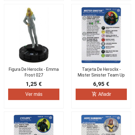
Figura De Heroclix - Emma
Tarjeta De Heroclix -
Frost 027
Mister Sinister Team Up
031.02
1,25 €
6,95 €
add_shopping_cart
Ver más
Añadir