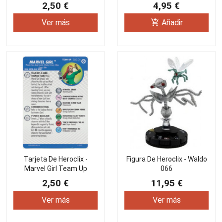
2,50 €
4,95 €
add_shopping_cart
Ver más
Añadir
Tarjeta De Heroclix -
Figura De Heroclix - Waldo
Marvel Girl Team Up
066
020.04
2,50 €
11,95 €
Ver más
Ver más