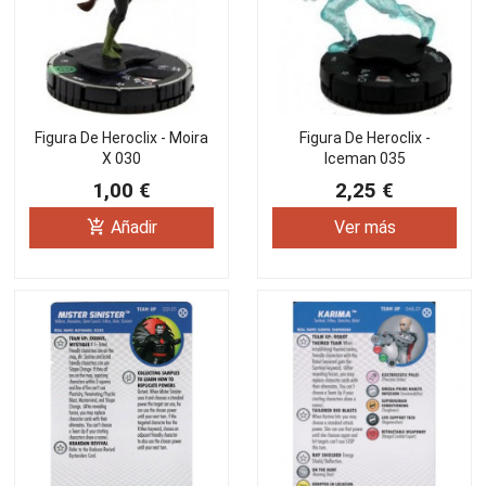
Figura De Heroclix - Moira
Figura De Heroclix -
X 030
Iceman 035
1,00 €
2,25 €
add_shopping_cart
Añadir
Ver más