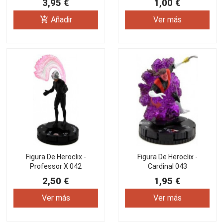
3,95 €
1,00 €
add_shopping_cart
Añadir
Ver más
Figura De Heroclix -
Figura De Heroclix -
Professor X 042
Cardinal 043
2,50 €
1,95 €
Ver más
Ver más