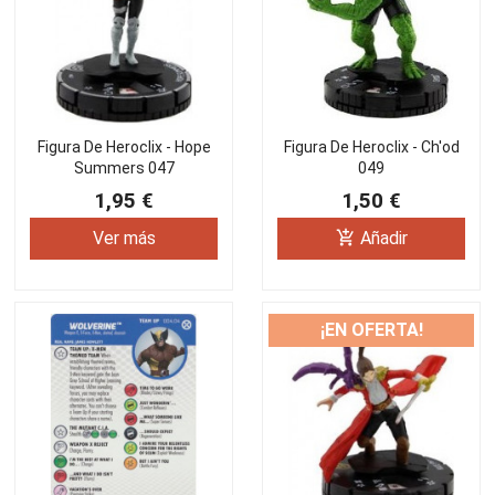
Figura De Heroclix - Hope
Figura De Heroclix - Ch'od
Summers 047
049
1,95 €
1,50 €
add_shopping_cart
Ver más
Añadir
¡EN OFERTA!