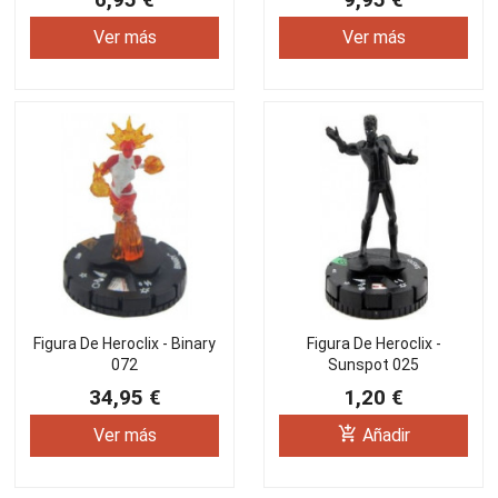
Ver más
Ver más
Figura De Heroclix - Binary
Figura De Heroclix -
072
Sunspot 025
34,95 €
1,20 €
add_shopping_cart
Ver más
Añadir