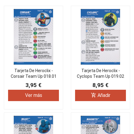
Tarjeta De Heroclix -
Tarjeta De Heroclix -
Corsair Team Up 018.01
Cyclops Team Up 019.02
3,95 €
8,95 €
add_shopping_cart
Ver más
Añadir