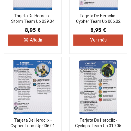
Tarjeta De Heroclix -
Tarjeta De Heroclix -
Storm Team Up 039.04
Cypher Team Up 006.02
8,95 €
8,95 €
add_shopping_cart
Añadir
Ver más
Tarjeta De Heroclix -
Tarjeta De Heroclix -
Cypher Team Up 006.01
Cyclops Team Up 019.05