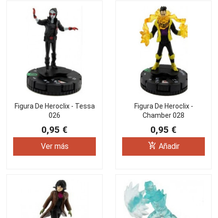
Figura De Heroclix - Tessa
Figura De Heroclix -
026
Chamber 028
0,95 €
0,95 €
add_shopping_cart
Ver más
Añadir