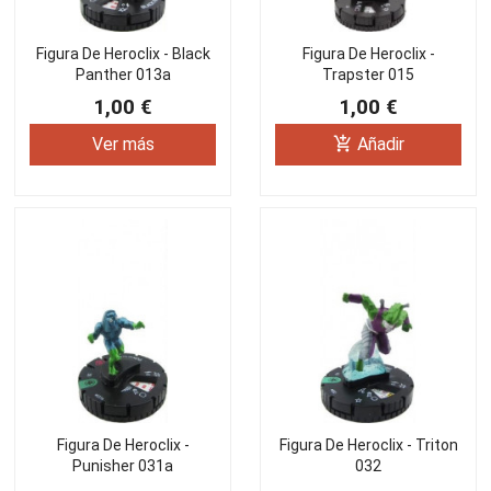
Figura De Heroclix - Black
Figura De Heroclix -
Panther 013a
Trapster 015
1,00 €
1,00 €
add_shopping_cart
Ver más
Añadir
Figura De Heroclix -
Figura De Heroclix - Triton
Punisher 031a
032