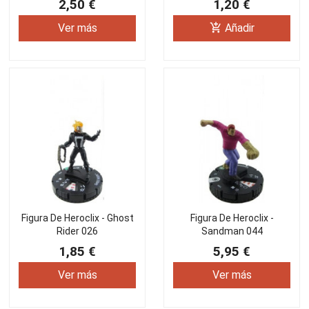
2,50 €
1,20 €
add_shopping_cart
Ver más
Añadir
Figura De Heroclix - Ghost
Figura De Heroclix -
Rider 026
Sandman 044
1,85 €
5,95 €
Ver más
Ver más