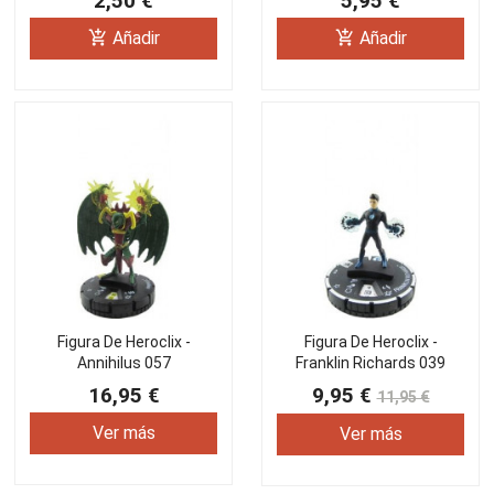
2,50 €
5,95 €
add_shopping_cart
add_shopping_cart
Añadir
Añadir
Figura De Heroclix -
Figura De Heroclix -
Annihilus 057
Franklin Richards 039
16,95 €
9,95 €
11,95 €
Ver más
Ver más