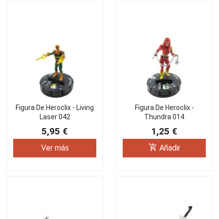
Figura De Heroclix - Living
Figura De Heroclix -
Laser 042
Thundra 014
5,95 €
1,25 €
add_shopping_cart
Ver más
Añadir