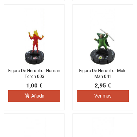
Figura De Heroclix - Human
Figura De Heroclix - Mole
Torch 003
Man 041
1,00 €
2,95 €
add_shopping_cart
Añadir
Ver más