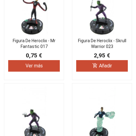
Figura De Heroclix - Mr
Figura De Heroclix - Skrull
Fantastic 017
Warrior 023
0,75 €
2,95 €
add_shopping_cart
Ver más
Añadir