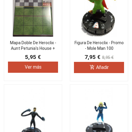
Mapa Doble De Heroclix -
Figura De Heroclix - Promo
Aunt Petunia's House +
- Mole Man 100
Latverian Village
5,95 €
7,95 €
8,95 €
Ver más
add_shopping_cart
Añadir