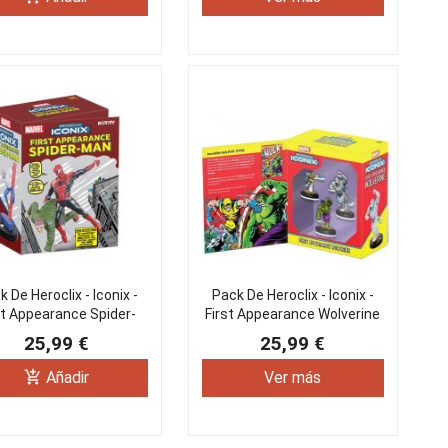
 De Heroclix - Iconix -
Pack De Heroclix - Iconix -
st Appearance Spider-
First Appearance Wolverine
Man
25,99 €
25,99 €
add_shopping_cart
Añadir
Ver más