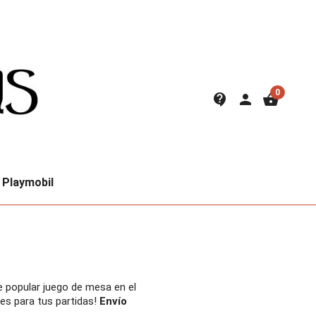
0
contact_support
person
shopping_basket
Playmobil
te popular juego de mesa en el
oes para tus partidas!
Envío