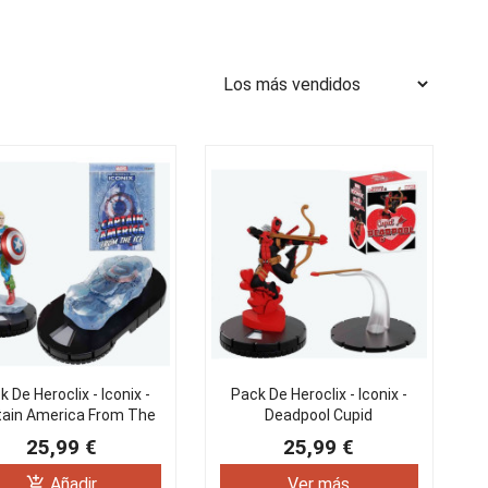
 De Heroclix - Iconix -
Pack De Heroclix - Iconix -
ain America From The
Deadpool Cupid
Ice
25,99 €
25,99 €
add_shopping_cart
Añadir
Ver más