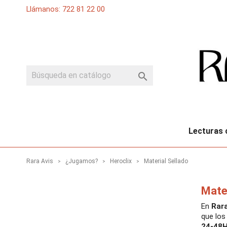
Llámanos: 722 81 22 00

Lecturas 
Rara Avis
¿Jugamos?
Heroclix
Material Sellado
Mater
En
Rara
que los
24-48