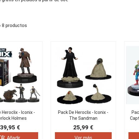
 8 productos
Heroclix - Iconix -
Pack De Heroclix - Iconix -
Pack
rlock Holmes
The Sandman
Capt
39,95 €
25,99 €
add_shopping_cart
Añadir
Ver más