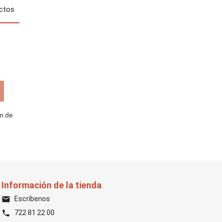
uctos
ón de
Información de la tienda
Escríbenos
email
722 81 22 00
phone