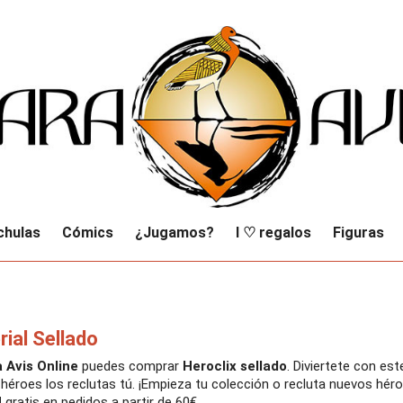
chulas
Cómics
¿Jugamos?
I ♡ regalos
Figuras
ial Sellado
 Avis Online
puedes comprar
Heroclix sellado
. Diviertete con es
 héroes los reclutas tú. ¡Empieza tu colección o recluta nuevos hér
H
gratis en pedidos a partir de 60€