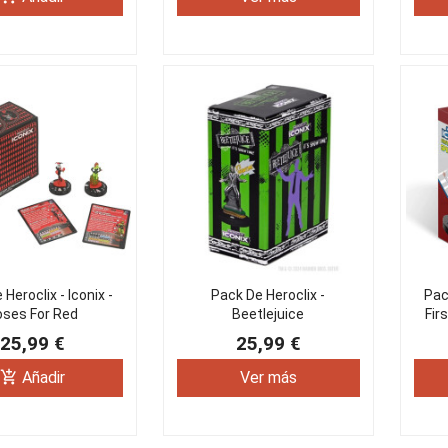
Heroclix - Iconix -
Pack De Heroclix -
Pack
oses For Red
Beetlejuice
Fir
25,99 €
25,99 €
add_shopping_cart
Añadir
Ver más