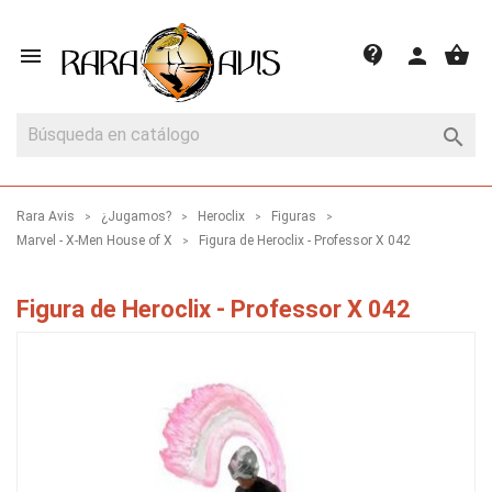
shopping_basket
contact_support

person

Rara Avis
¿Jugamos?
Heroclix
Figuras
Marvel - X-Men House of X
Figura de Heroclix - Professor X 042
Figura de Heroclix - Professor X 042