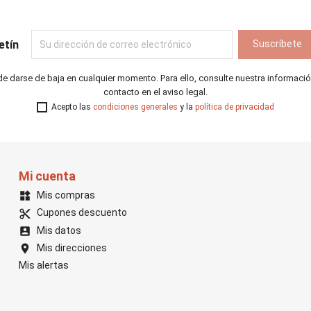
etín
e darse de baja en cualquier momento. Para ello, consulte nuestra informaci
contacto en el aviso legal.
Acepto las
condiciones generales
y la
política de privacidad
Mi cuenta
Mis compras
widgets
Cupones descuento
content_cut
Mis datos
account_box
Mis direcciones
location_on
Mis alertas