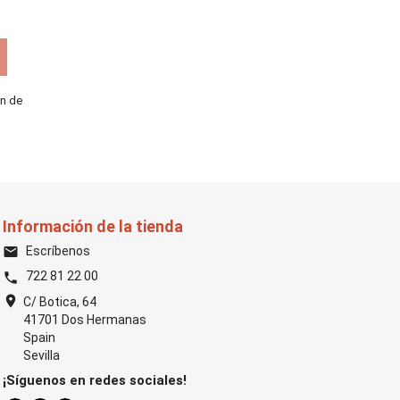
ón de
Información de la tienda
Escríbenos
email
722 81 22 00
phone
location_on
C/ Botica, 64
41701 Dos Hermanas
Spain
Sevilla
¡Síguenos en redes sociales!