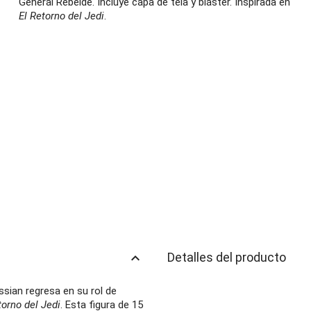
General Rebelde. Incluye capa de tela y bláster. Inspirada en
El Retorno del Jedi
.
keyboard_arrow_up
Detalles del producto
ssian regresa en su rol de
torno del Jedi
. Esta figura de 15