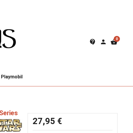
0
contact_support
person
shopping_basket
Playmobil
 Series
27,95 €