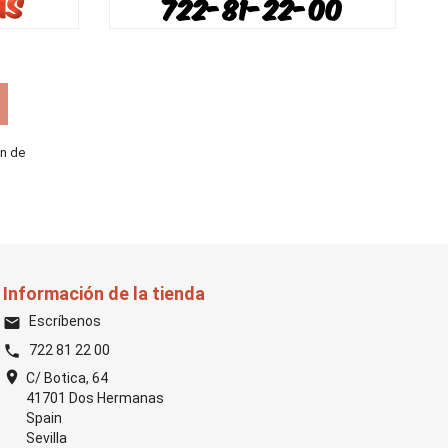
ón de
Información de la tienda
Escríbenos
email
722 81 22 00
phone
location_on
C/ Botica, 64
41701 Dos Hermanas
Spain
Sevilla