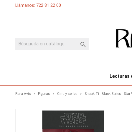
Llámanos: 722 81 22 00

Lecturas 
Rara Avis
Figuras
Cine y series
Shaak Ti - Black Series - Star