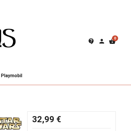
0
contact_support
person
shopping_basket
Playmobil
32,99 €