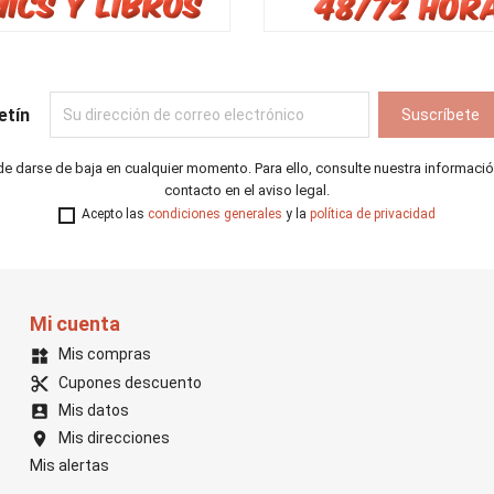
etín
e darse de baja en cualquier momento. Para ello, consulte nuestra informaci
contacto en el aviso legal.
Acepto las
condiciones generales
y la
política de privacidad
Mi cuenta
Mis compras
widgets
Cupones descuento
content_cut
Mis datos
account_box
Mis direcciones
location_on
Mis alertas