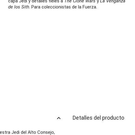
capa Jedi y detalles fieles a
The Clone Wars
y
La Venganza
de los Sith
. Para coleccionistas de la Fuerza.
keyboard_arrow_up
Detalles del producto
stra Jedi del Alto Consejo,