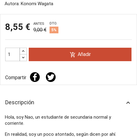
Autora: Konomi Wagata
DTO.
8,55 €
ANTES
9,00 €
5%
Añadir
add_shopping_cart
Compartir
Descripción
keyboard_arrow_up
Hola, soy Nao, un estudiante de secundaria normal y
corriente.
En realidad, soy un poco atontado, según dicen por ahí.