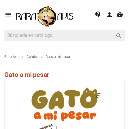
shopping_basket
contact_support

person

Rara Avis
Cómics
Gato a mi pesar
Gato a mi pesar