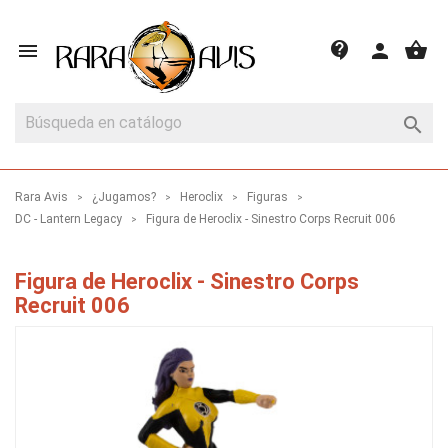
shopping_basket
contact_support

person

Rara Avis
¿Jugamos?
Heroclix
Figuras
DC - Lantern Legacy
Figura de Heroclix - Sinestro Corps Recruit 006
Figura de Heroclix - Sinestro Corps
Recruit 006