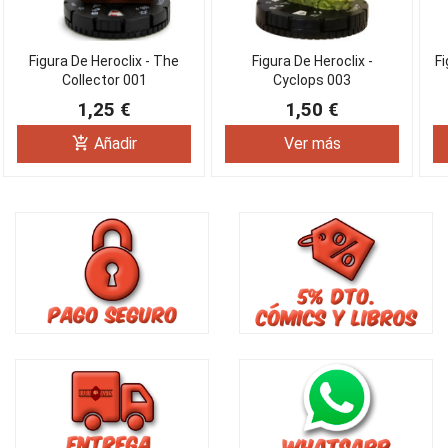
Figura De Heroclix - The
Figura De Heroclix -
Fi
Collector 001
Cyclops 003
1,25 €
1,50 €
add_shopping_cart
Añadir
Ver más