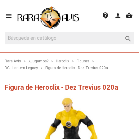
shopping_basket
contact_support

person

Rara Avis
¿Jugamos?
Heroclix
Figuras
DC - Lantern Legacy
Figura de Heroclix - Dez Trevius 020a
Figura de Heroclix - Dez Trevius 020a