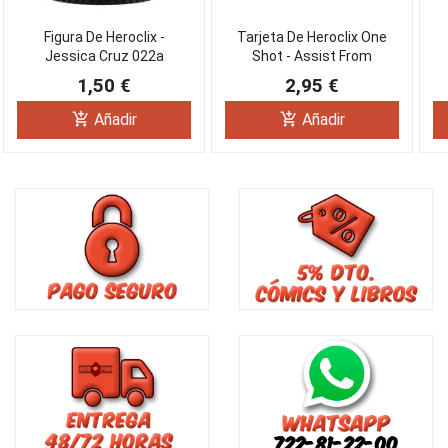
Figura De Heroclix -
Tarjeta De Heroclix One
Jessica Cruz 022a
Shot - Assist From
Another World OS004
1,50 €
2,95 €
add_shopping_cart
add_shopping_cart
Añadir
Añadir