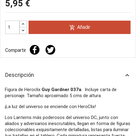
5,95 €
Añadir
add_shopping_cart
Compartir
Descripción
keyboard_arrow_up
Figura de Heroclix
Guy Gardner 037a
. Incluye carta de
personaje. Tamaño aproximado 5 cms de altura.
¡La luz del universo se enciende con HeroClix!
Los Lanterns más poderosos del universo DC, junto con
aliados y adversarios inescrutables, llegan en forma de figuras
coleccionables exquisitamente detalladas, listas para iluminar
tus batallas en el tablero. Cada miniatura representa fuerza,