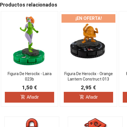
Productos relacionados
¡EN OFERTA!
Figura De Heroclix - Laira
Figura De Heroclix - Orange
023b
Lantern Construct 013
1,50 €
2,95 €
add_shopping_cart
add_shopping_cart
Añadir
Añadir