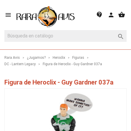
shopping_basket
contact_support

person

Rara Avis
¿Jugamos?
Heroclix
Figuras
DC - Lantern Legacy
Figura de Heroclix - Guy Gardner 037a
Figura de Heroclix - Guy Gardner 037a