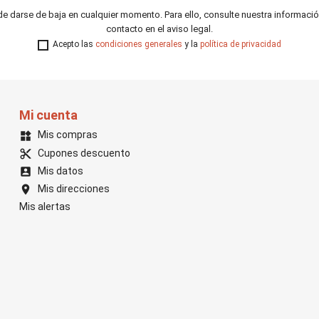
e darse de baja en cualquier momento. Para ello, consulte nuestra informaci
contacto en el aviso legal.
Acepto las
condiciones generales
y la
política de privacidad
Mi cuenta
Mis compras
widgets
Cupones descuento
content_cut
Mis datos
account_box
Mis direcciones
location_on
Mis alertas