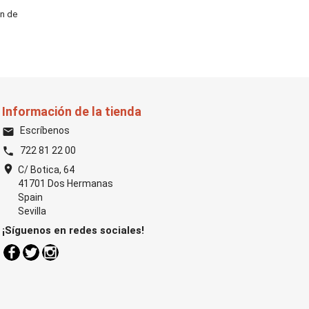
ón de
Información de la tienda
Escríbenos
email
722 81 22 00
phone
location_on
C/ Botica, 64
41701 Dos Hermanas
Spain
Sevilla
¡Síguenos en redes sociales!
Facebook
Twitter
Instagram