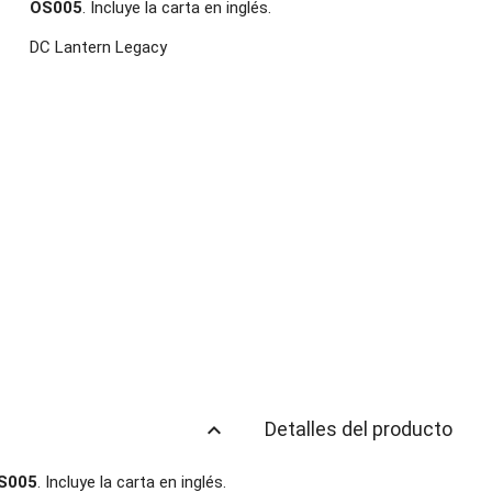
OS005
. Incluye la carta en inglés.
DC Lantern Legacy
keyboard_arrow_up
Detalles del producto
OS005
. Incluye la carta en inglés.