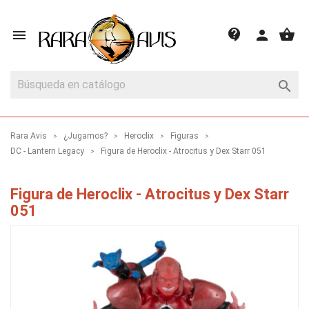
shopping_basket
contact_support

person

Rara Avis
¿Jugamos?
Heroclix
Figuras
DC - Lantern Legacy
Figura de Heroclix - Atrocitus y Dex Starr 051
Figura de Heroclix - Atrocitus y Dex Starr
051