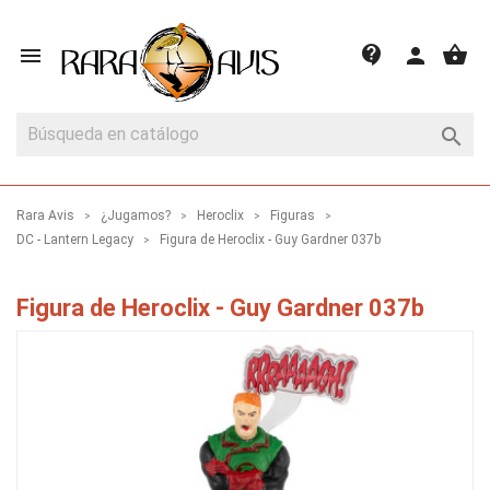
shopping_basket
contact_support

person

Rara Avis
¿Jugamos?
Heroclix
Figuras
DC - Lantern Legacy
Figura de Heroclix - Guy Gardner 037b
Figura de Heroclix - Guy Gardner 037b