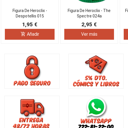
Figura De Heroclix -
Figura De Heroclix - The
F
Despotellis 015
Spectre 024a
1,95 €
2,95 €
add_shopping_cart
Añadir
Ver más