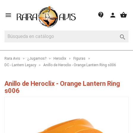
shopping_basket
contact_support

person

Rara Avis
¿Jugamos?
Heroclix
Figuras
DC - Lantern Legacy
Anillo de Heroclix - Orange Lantern Ring s006
Anillo de Heroclix - Orange Lantern Ring
s006