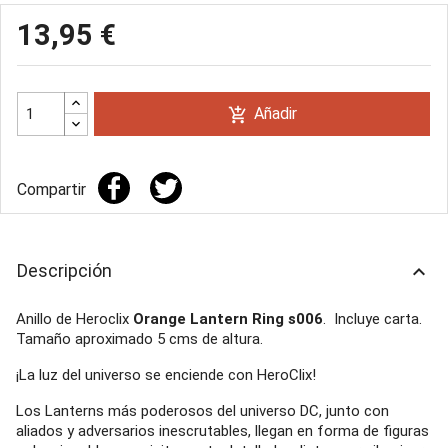
13,95 €
Añadir
add_shopping_cart
Compartir
Descripción
keyboard_arrow_up
Anillo de Heroclix
Orange Lantern Ring s006
. Incluye carta.
Tamaño aproximado 5 cms de altura.
¡La luz del universo se enciende con HeroClix!
Los Lanterns más poderosos del universo DC, junto con
aliados y adversarios inescrutables, llegan en forma de figuras