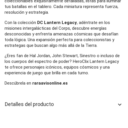
coleccionables exquisitamente detalladas, listas para iluminar
tus batallas en el tablero. Cada miniatura representa fuerza,
resolución y estrategia.
Con la colección
DC Lantern Legacy
, adéntrate en los
misiones intergalácticas del Corps, descubre energías
desconocidas y enfrenta amenazas cósmicas que desafían
toda lógica. Una expansión perfecta para coleccionistas y
estrategas que buscan algo más allá de la Tierra.
¿Eres fan de Hal Jordan, John Stewart, Sinestro o incluso de
los cuerpos del espectro de poder? HeroClix Lantern Legacy
te ofrece personajes icónicos, equipos cósmicos y una
experiencia de juego que brilla en cada turno.
Descúbrela en
raraavisonline.es
Detalles del producto
keyboard_arrow_down