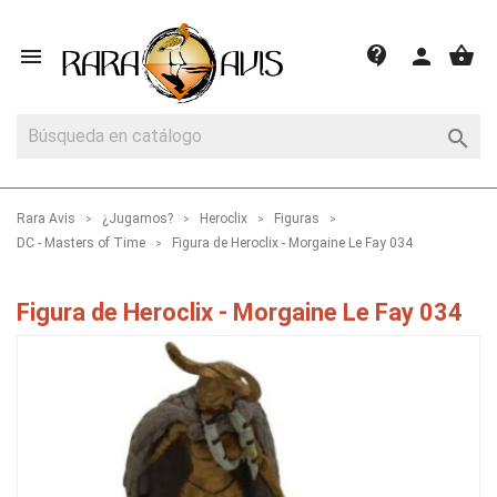
shopping_basket
contact_support

person

Rara Avis
¿Jugamos?
Heroclix
Figuras
DC - Masters of Time
Figura de Heroclix - Morgaine Le Fay 034
Figura de Heroclix - Morgaine Le Fay 034