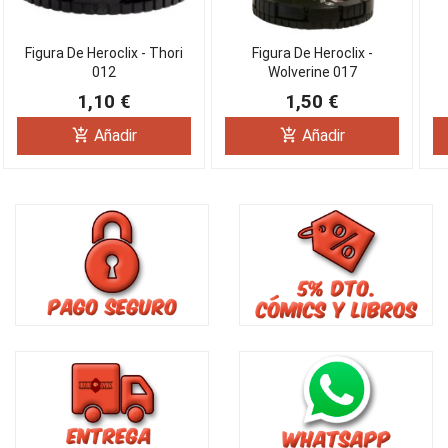
Figura De Heroclix - Thori
Figura De Heroclix -
012
Wolverine 017
1,10 €
1,50 €
add_shopping_cart
add_shopping_cart
Añadir
Añadir