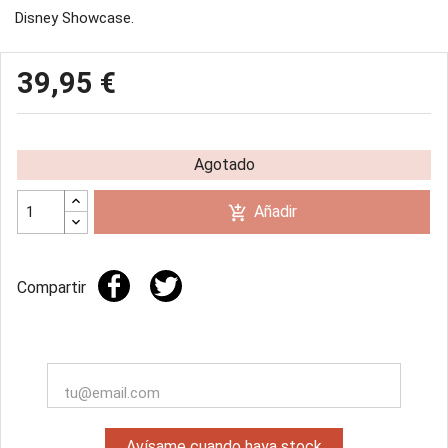
Disney Showcase.
39,95 €
Agotado
Añadir
add_shopping_cart
Compartir
Avísame cuando haya stock