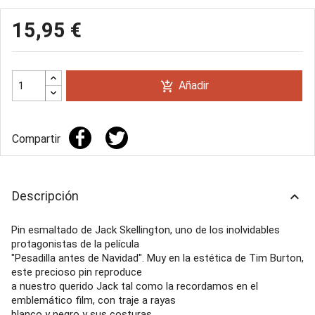
15,95 €
Añadir
add_shopping_cart
Compartir
Descripción
keyboard_arrow_up
Pin esmaltado de Jack Skellington, uno de los inolvidables
protagonistas de la película
"Pesadilla antes de Navidad". Muy en la estética de Tim Burton,
este precioso pin reproduce
a nuestro querido Jack tal como la recordamos en el
emblemático film, con traje a rayas
blanco y negro y sus costuras.