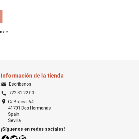
ón de
Información de la tienda
Escríbenos
email
722 81 22 00
phone
location_on
C/ Botica, 64
41701 Dos Hermanas
Spain
Sevilla
¡Síguenos en redes sociales!
Facebook
Twitter
Instagram