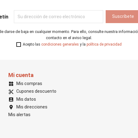
etín
e darse de baja en cualquier momento. Para ello, consulte nuestra informaci
contacto en el aviso legal.
Acepto las
condiciones generales
y la
política de privacidad
Mi cuenta
Mis compras
widgets
Cupones descuento
content_cut
Mis datos
account_box
Mis direcciones
location_on
Mis alertas