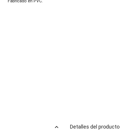
Fabricado en PVC.
keyboard_arrow_up
Detalles del producto