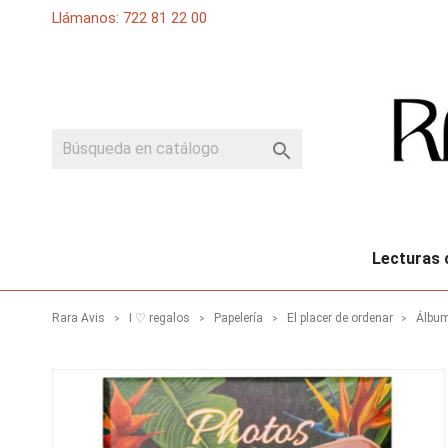
Llámanos: 722 81 22 00

Lecturas 
Rara Avis
I ♡ regalos
Papelería
El placer de ordenar
Álbum