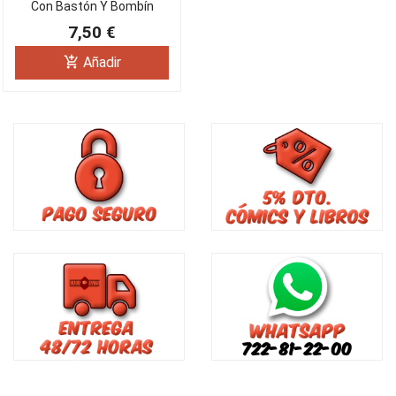
Con Bastón Y Bombín
7,50 €
add_shopping_cart
Añadir