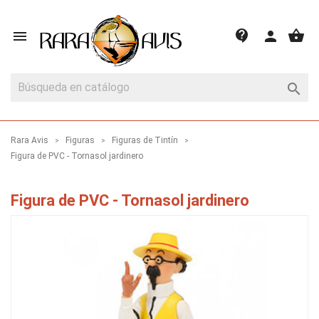
shopping_basket
contact_support

person

Rara Avis
Figuras
Figuras de Tintín
Figura de PVC - Tornasol jardinero
Figura de PVC - Tornasol jardinero