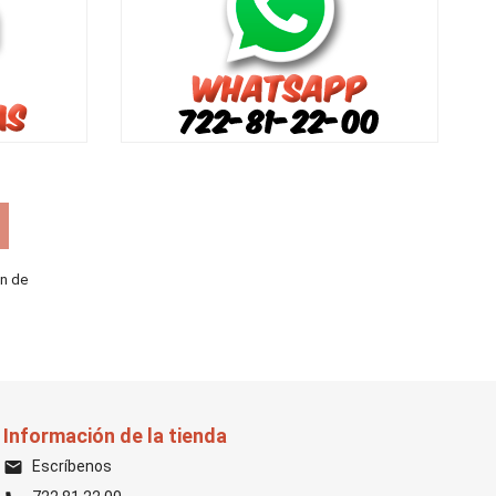
ón de
Información de la tienda
Escríbenos
email