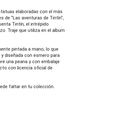
statuas elaboradas con el más
es de "Las aventuras de Tintín",
enta Tintín, el intrépido
zo. Traje que utiliza en el album
ente pintada a mano, lo que
a y diseñada con esmero para
bre una peana y con embalaje
to con licencia oficial de
ede faltar en tu colección.