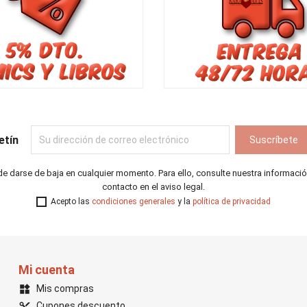
etín
e darse de baja en cualquier momento. Para ello, consulte nuestra informaci
contacto en el aviso legal.
Acepto las
condiciones generales
y la
política de privacidad
Mi cuenta
Mis compras
widgets
Cupones descuento
content_cut