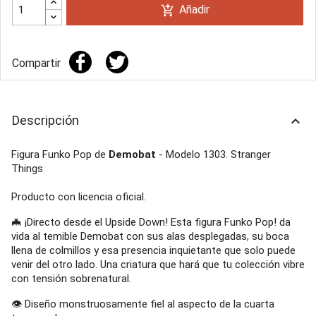
Añadir
add_shopping_cart
Compartir
Descripción
keyboard_arrow_up
Figura Funko Pop de
Demobat
- Modelo 1303. Stranger
Things
Producto con licencia oficial.
🦇 ¡Directo desde el Upside Down! Esta figura Funko Pop! da
vida al temible Demobat con sus alas desplegadas, su boca
llena de colmillos y esa presencia inquietante que solo puede
venir del otro lado. Una criatura que hará que tu colección vibre
con tensión sobrenatural.
👁️ Diseño monstruosamente fiel al aspecto de la cuarta