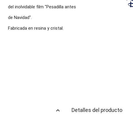
del inolvidable film "Pesadilla antes
de Navidad".
Fabricada en resina y cristal.
keyboard_arrow_up
Detalles del producto
l