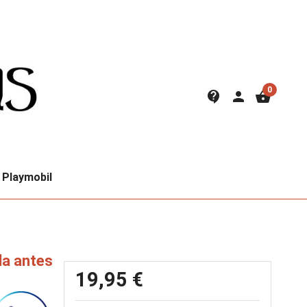
0
contact_support
person
shopping_basket
Playmobil
la antes
19,95 €