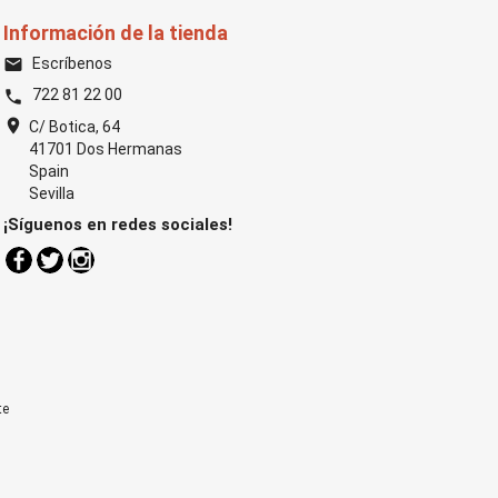
Información de la tienda
Escríbenos
email
722 81 22 00
phone
location_on
C/ Botica, 64
41701 Dos Hermanas
Spain
Sevilla
¡Síguenos en redes sociales!
Facebook
Twitter
Instagram
te