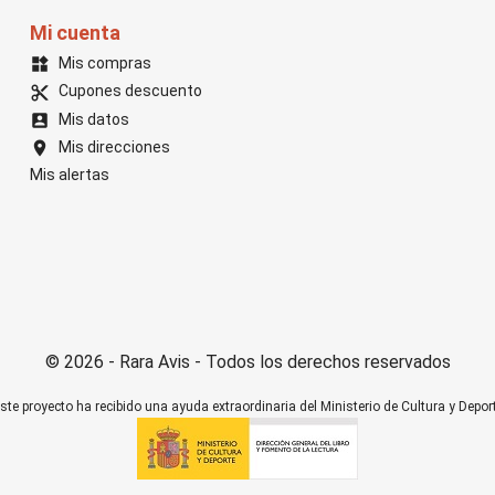
Mi cuenta
Mis compras
widgets
Cupones descuento
content_cut
Mis datos
account_box
Mis direcciones
location_on
Mis alertas
© 2026 - Rara Avis - Todos los derechos reservados
ste proyecto ha recibido una ayuda extraordinaria del Ministerio de Cultura y Depor