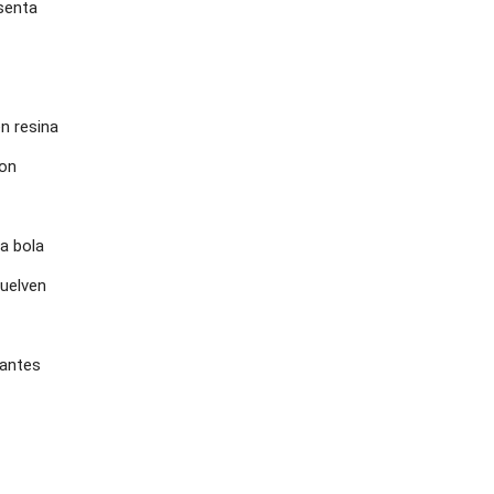
esenta
en resina
con
la bola
vuelven
a antes