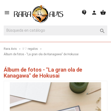
shopping_basket
contact_support

person

Rara Avis
I ♡ regalos
Álbum de fotos - "La gran ola de Kanagawa" de Hokusai
Álbum de fotos - "La gran ola de
Kanagawa" de Hokusai