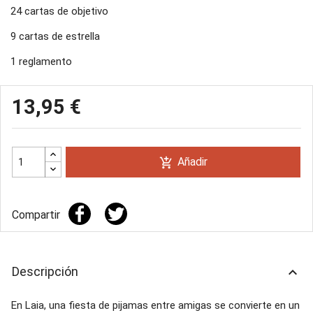
24 cartas de objetivo
9 cartas de estrella
1 reglamento
13,95 €
Añadir
add_shopping_cart
Compartir
Descripción
keyboard_arrow_up
En Laia, una fiesta de pijamas entre amigas se convierte en un