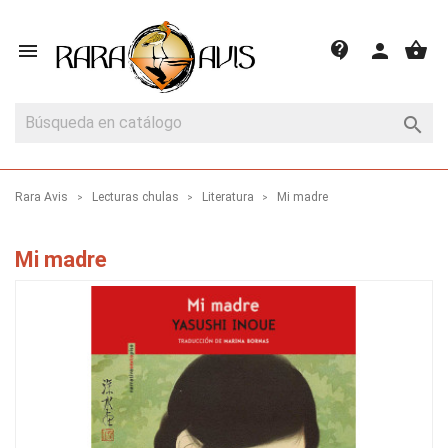
shopping_basket
contact_support

person

Rara Avis
Lecturas chulas
Literatura
Mi madre
Mi madre