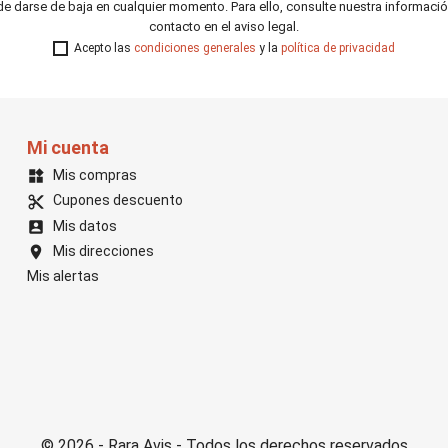
e darse de baja en cualquier momento. Para ello, consulte nuestra informaci
contacto en el aviso legal.
Acepto las
condiciones generales
y la
política de privacidad
Mi cuenta
Mis compras
widgets
Cupones descuento
content_cut
Mis datos
account_box
Mis direcciones
location_on
Mis alertas
© 2026 - Rara Avis - Todos los derechos reservados