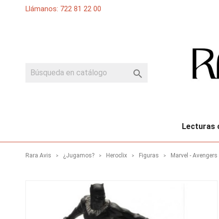
Llámanos: 722 81 22 00

Lecturas 
Rara Avis
¿Jugamos?
Heroclix
Figuras
Marvel - Avengers