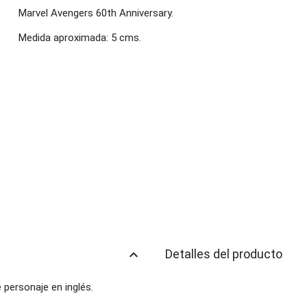
Marvel Avengers 60th Anniversary.
Medida aproximada: 5 cms.
keyboard_arrow_up
Detalles del producto
e personaje en inglés.