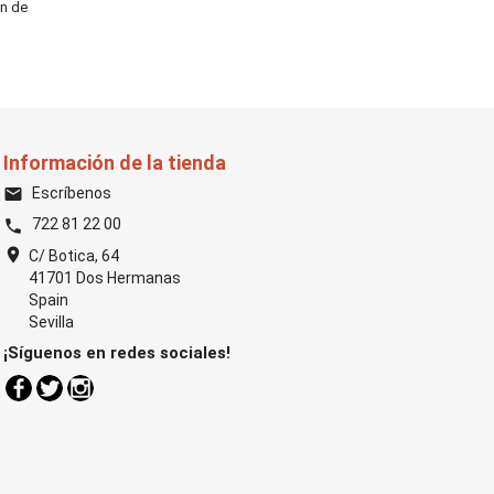
ón de
Información de la tienda
Escríbenos
email
722 81 22 00
phone
location_on
C/ Botica, 64
41701 Dos Hermanas
Spain
Sevilla
¡Síguenos en redes sociales!
Facebook
Twitter
Instagram