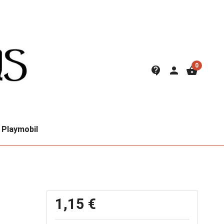
0
contact_support
person
shopping_basket
Playmobil
1,15 €