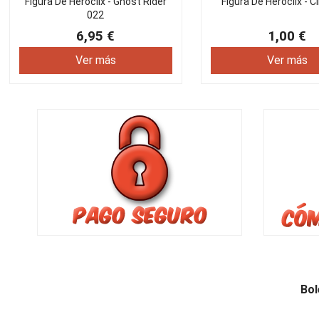
Figura De Heroclix - Ghost Rider
Figura De Heroclix - C
022
6,95 €
1,00 €
Ver más
Ver más
Bol