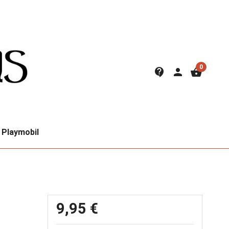
0
contact_support
person
shopping_basket
Playmobil
9,95 €