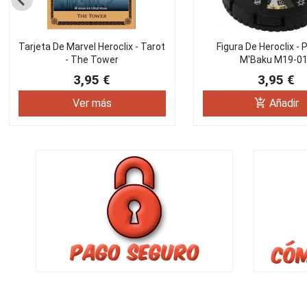
Tarjeta De Marvel Heroclix - Tarot
Figura De Heroclix - 
- The Tower
M'Baku M19-0
3,95 €
3,95 €
add_shopping_cart
Ver más
Añadir