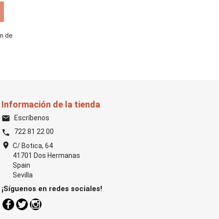
ón de
Información de la tienda
Escríbenos
email
722 81 22 00
phone
location_on
C/ Botica, 64
41701 Dos Hermanas
Spain
Sevilla
¡Síguenos en redes sociales!
Facebook
Twitter
Instagram