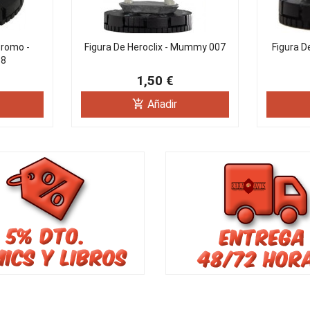
Promo -
Figura De Heroclix - Mummy 007
Figura De
18
1,50 €
add_shopping_cart
Añadir