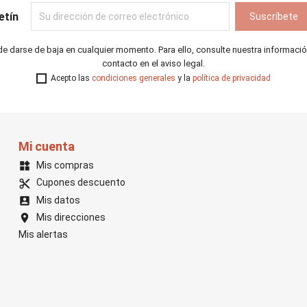
etín
e darse de baja en cualquier momento. Para ello, consulte nuestra informaci
contacto en el aviso legal.
Acepto las
condiciones generales
y la
política de privacidad
Mi cuenta
Mis compras
widgets
Cupones descuento
content_cut
Mis datos
account_box
Mis direcciones
location_on
Mis alertas