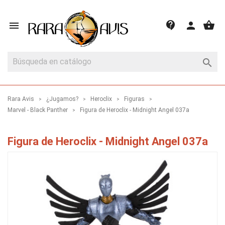
shopping_basket
contact_support

person

Rara Avis
¿Jugamos?
Heroclix
Figuras
Marvel - Black Panther
Figura de Heroclix - Midnight Angel 037a
Figura de Heroclix - Midnight Angel 037a