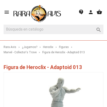
shopping_basket
contact_support

person

Rara Avis
¿Jugamos?
Heroclix
Figuras
Marvel - Collector's Trove
Figura de Heroclix - Adaptoid 013
Figura de Heroclix - Adaptoid 013