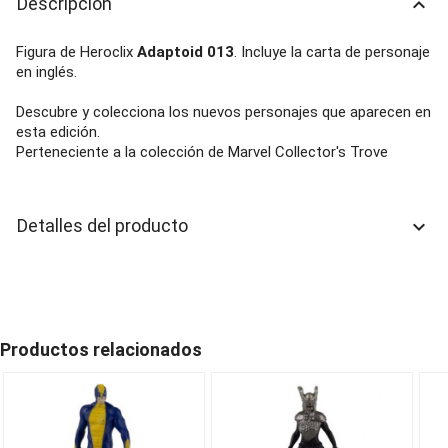
Descripción
keyboard_arrow_up
Figura de Heroclix
Adaptoid 013
. Incluye la carta de personaje
en inglés.
Descubre y colecciona los nuevos personajes que aparecen en
esta edición.
Perteneciente a la colección de Marvel Collector's Trove
Detalles del producto
keyboard_arrow_down
Productos relacionados