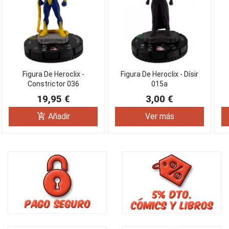
Figura De Heroclix -
Figura De Heroclix - Dísir
Constrictor 036
015a
19,95 €
3,00 €
add_shopping_cart
Añadir
Ver más