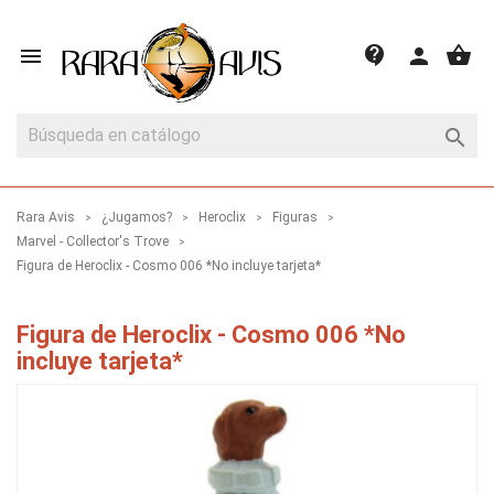
shopping_basket
contact_support

person

Rara Avis
¿Jugamos?
Heroclix
Figuras
Marvel - Collector's Trove
Figura de Heroclix - Cosmo 006 *No incluye tarjeta*
Figura de Heroclix - Cosmo 006 *No
incluye tarjeta*