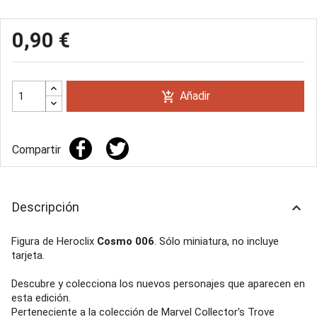
0,90 €
Añadir
add_shopping_cart
Compartir
Descripción
keyboard_arrow_up
Figura de Heroclix
Cosmo 006
. Sólo miniatura, no incluye
tarjeta.
Descubre y colecciona los nuevos personajes que aparecen en
esta edición.
Perteneciente a la colección de Marvel Collector's Trove