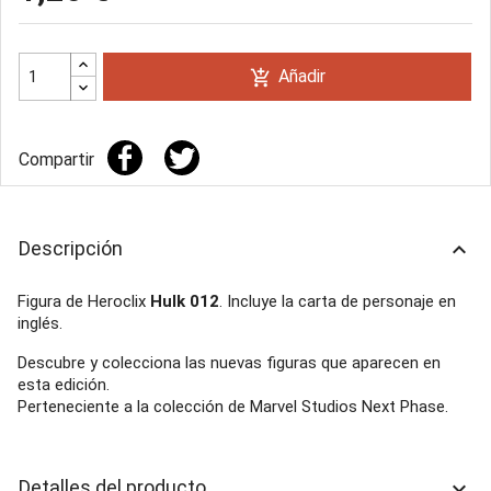
Añadir
add_shopping_cart
Compartir
Descripción
keyboard_arrow_up
Figura de Heroclix
Hulk 012
. Incluye la carta de personaje en
inglés.
Descubre y colecciona las nuevas figuras que aparecen en
esta edición.
Perteneciente a la colección de Marvel Studios Next Phase.
Detalles del producto
keyboard_arrow_down