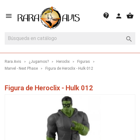
shopping_basket
contact_support

person

Rara Avis
¿Jugamos?
Heroclix
Figuras
Marvel - Next Phase
Figura de Heroclix - Hulk 012
Figura de Heroclix - Hulk 012