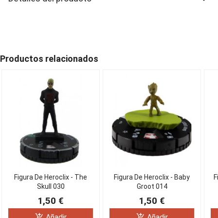
Productos relacionados
Figura De Heroclix - The
Figura De Heroclix - Baby
F
Skull 030
Groot 014
1,50 €
1,50 €
add_shopping_cart
add_shopping_cart
Añadir
Añadir