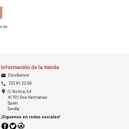
ón de
Información de la tienda
Escríbenos
email
722 81 22 00
phone
location_on
C/ Botica, 64
41701 Dos Hermanas
Spain
Sevilla
¡Síguenos en redes sociales!
Facebook
Twitter
Instagram