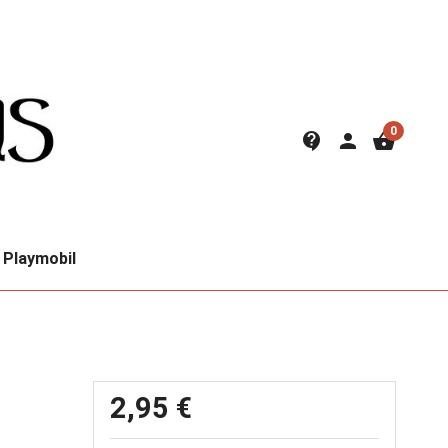
0
contact_support
person
shopping_basket
Playmobil
2,95 €