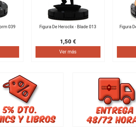
torm 039
Figura De Heroclix - Blade 013
Figura D
1,50 €
Ver más