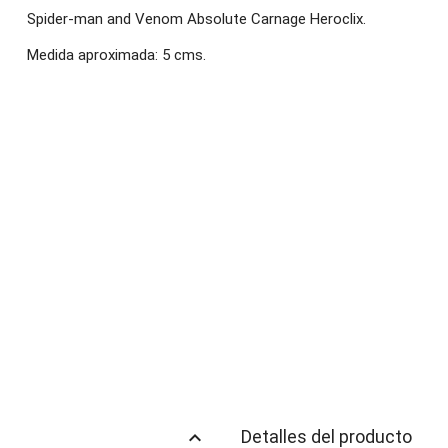
Spider-man and Venom Absolute Carnage Heroclix.
Medida aproximada: 5 cms.
keyboard_arrow_up
Detalles del producto