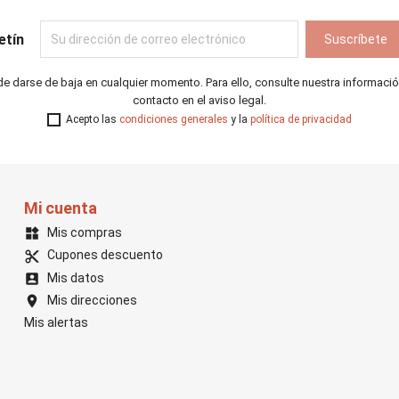
etín
e darse de baja en cualquier momento. Para ello, consulte nuestra informaci
contacto en el aviso legal.
Acepto las
condiciones generales
y la
política de privacidad
Mi cuenta
Mis compras
widgets
Cupones descuento
content_cut
Mis datos
account_box
Mis direcciones
location_on
Mis alertas