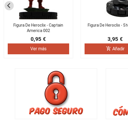
Figura De Heroclix - Captain
Figura De Heroclix - S
America 002
0,95 €
3,95 €
add_shopping_cart
Ver más
Añadir