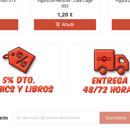
ambit 013
Figura De Heroclix - Luke Cage
Figura 
003
1,20 €
add_shopping_cart
Añadir
etín