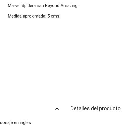
Marvel Spider-man Beyond Amazing.
Medida aproximada: 5 cms.
keyboard_arrow_up
Detalles del producto
rsonaje en inglés.