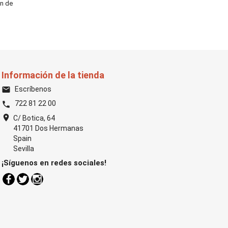
ón de
Información de la tienda
Escríbenos
email
722 81 22 00
phone
location_on
C/ Botica, 64
41701 Dos Hermanas
Spain
Sevilla
¡Síguenos en redes sociales!
Facebook
Twitter
Instagram