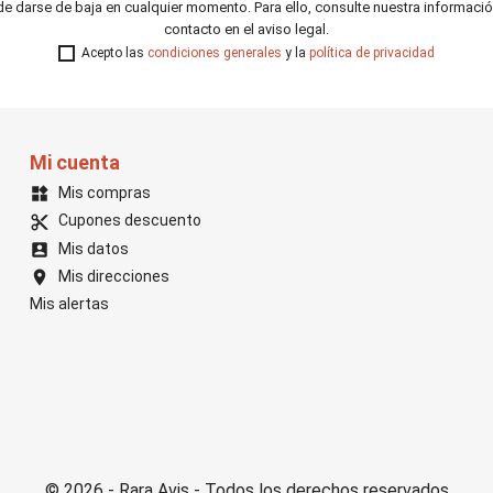
e darse de baja en cualquier momento. Para ello, consulte nuestra informaci
contacto en el aviso legal.
Acepto las
condiciones generales
y la
política de privacidad
Mi cuenta
Mis compras
widgets
Cupones descuento
content_cut
Mis datos
account_box
Mis direcciones
location_on
Mis alertas
© 2026 - Rara Avis - Todos los derechos reservados