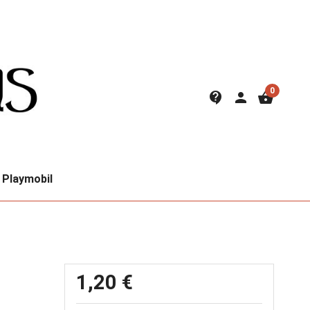
0
contact_support
person
shopping_basket
Playmobil
1,20 €