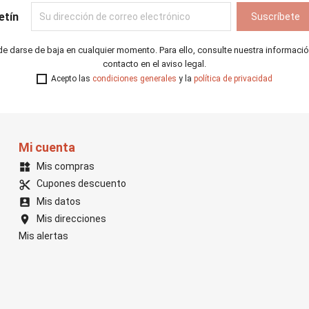
etín
e darse de baja en cualquier momento. Para ello, consulte nuestra informaci
contacto en el aviso legal.
Acepto las
condiciones generales
y la
política de privacidad
Mi cuenta
Mis compras
widgets
Cupones descuento
content_cut
Mis datos
account_box
Mis direcciones
location_on
Mis alertas