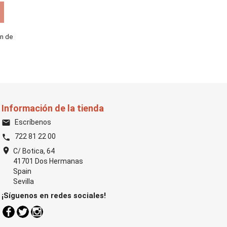
ón de
Información de la tienda
Escríbenos
email
722 81 22 00
phone
location_on
C/ Botica, 64
41701 Dos Hermanas
Spain
Sevilla
¡Síguenos en redes sociales!
Facebook
Twitter
Instagram