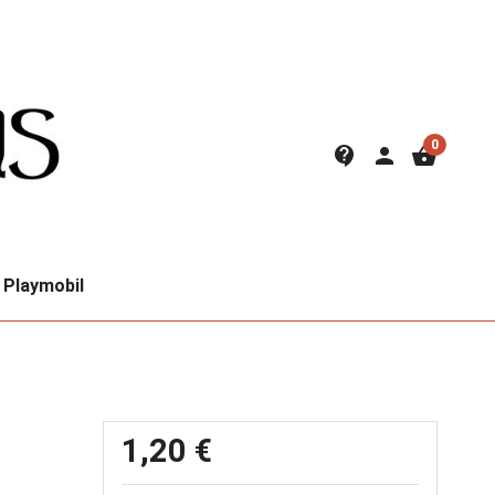
0
contact_support
person
shopping_basket
Playmobil
1,20 €