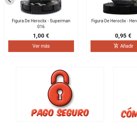
Figura De Heroclix - Superman
Figura De Heroclix - He
016
1,00 €
0,95 €
add_shopping_cart
Ver más
Añadir