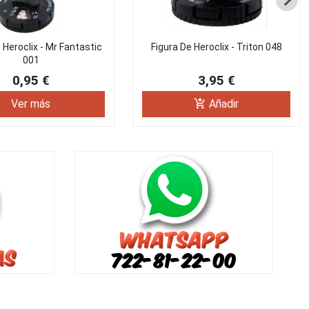
 Heroclix - Mr Fantastic
Figura De Heroclix - Triton 048
001
0,95 €
3,95 €
add_shopping_cart
Ver más
Añadir