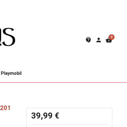
0
contact_support
person
shopping_basket
Playmobil
 201
39,99 €