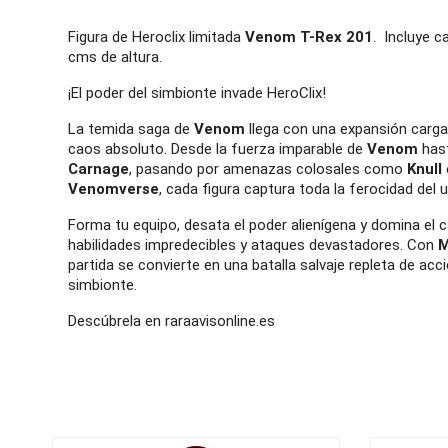
Figura de Heroclix limitada
Venom T-Rex 201
. Incluye 
cms de altura.
¡El poder del simbionte invade HeroClix!
La temida saga de
Venom
llega con una expansión cargad
caos absoluto. Desde la fuerza imparable de
Venom
hast
Carnage
, pasando por amenazas colosales como
Knull
Venomverse
, cada figura captura toda la ferocidad del 
Forma tu equipo, desata el poder alienígena y domina el 
habilidades impredecibles y ataques devastadores. Con
M
partida se convierte en una batalla salvaje repleta de acc
simbionte.
Descúbrela en raraavisonline.es