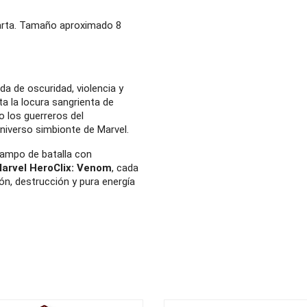
carta. Tamaño aproximado 8
a de oscuridad, violencia y
a la locura sangrienta de
o los guerreros del
universo simbionte de Marvel.
campo de batalla con
arvel HeroClix: Venom
, cada
ión, destrucción y pura energía