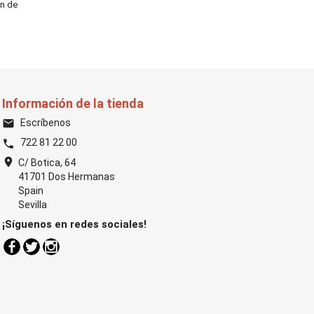
ón de
Información de la tienda
Escríbenos
email
722 81 22 00
phone
location_on
C/ Botica, 64
41701 Dos Hermanas
Spain
Sevilla
¡Síguenos en redes sociales!
Facebook
Twitter
Instagram