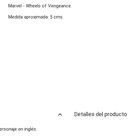
Marvel - Wheels of Vengeance.
Medida aproximada: 5 cms.
keyboard_arrow_up
Detalles del producto
personaje en inglés.