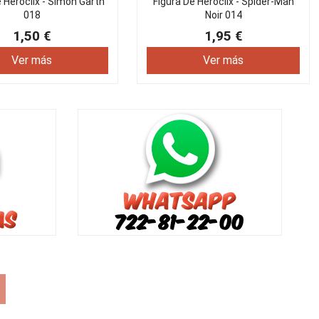
e Heroclix - Simon Garth
Figura De Heroclix - Spider-Man
018
Noir 014
1,50 €
1,95 €
Ver más
Ver más