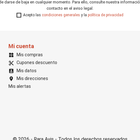
e darse de baja en cualquier momento. Para ello, consulte nuestra informaci
contacto en el aviso legal.
Acepto las
condiciones generales
y la
política de privacidad
Mi cuenta
Mis compras
widgets
Cupones descuento
content_cut
Mis datos
account_box
Mis direcciones
location_on
Mis alertas
© 2026 - Rara Avis - Todos los derechos reservados