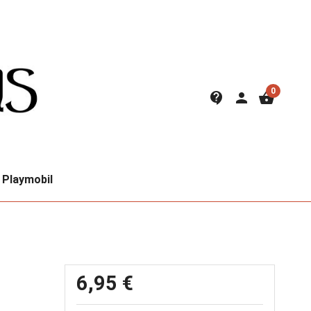
0
contact_support
person
shopping_basket
Playmobil
6,95 €