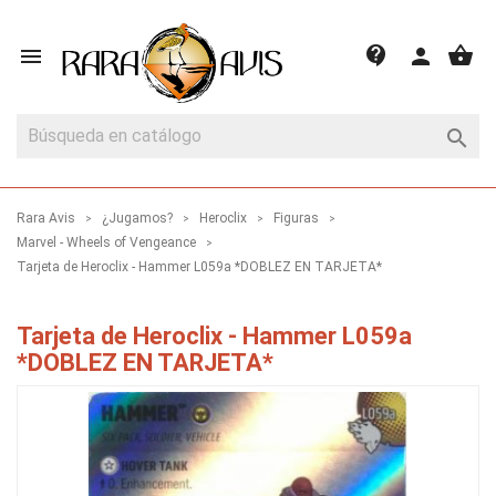
shopping_basket
contact_support

person

Rara Avis
¿Jugamos?
Heroclix
Figuras
Marvel - Wheels of Vengeance
Tarjeta de Heroclix - Hammer L059a *DOBLEZ EN TARJETA*
Tarjeta de Heroclix - Hammer L059a
*DOBLEZ EN TARJETA*