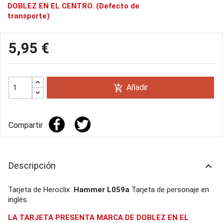
DOBLEZ EN EL CENTRO. (Defecto de
transporte)
5,95 €
Añadir
add_shopping_cart
Compartir
Descripción
keyboard_arrow_up
Tarjeta de Heroclix
Hammer L059a
Tarjeta de personaje en
inglés.
LA TARJETA PRESENTA MARCA DE DOBLEZ EN EL