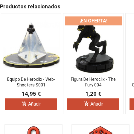
Productos relacionados
¡EN OFERTA!
Equipo De Heroclix - Web-
Figura De Heroclix - The
Shooters S001
Fury 004
14,95 €
1,20 €
add_shopping_cart
add_shopping_cart
Añadir
Añadir