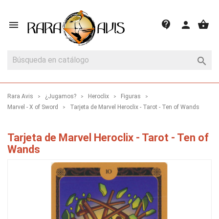
shopping_basket
contact_support

person

Rara Avis
¿Jugamos?
Heroclix
Figuras
Marvel - X of Sword
Tarjeta de Marvel Heroclix - Tarot - Ten of Wands
Tarjeta de Marvel Heroclix - Tarot - Ten of
Wands