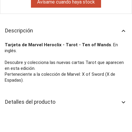
Avísame cuando haya stock
Descripción
keyboard_arrow_up
Tarjeta de Marvel Heroclix - Tarot - Ten of Wands
. En
inglés.
Descubre y colecciona las nuevas cartas Tarot que aparecen
en esta edición.
Perteneciente a la colección de Marvel: X of Sword (X de
Espadas).
Detalles del producto
keyboard_arrow_down