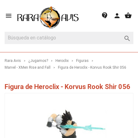
shopping_basket
contact_support

person

Rara Avis
¿Jugamos?
Heroclix
Figuras
Marvel - XMen Rise and Fall
Figura de Heroclix - Korvus Rook Shir 056
Figura de Heroclix - Korvus Rook Shir 056