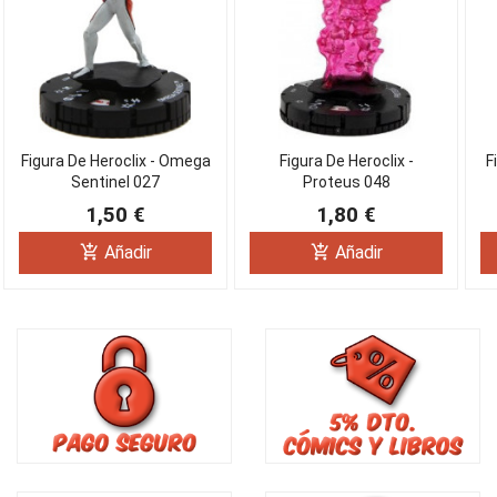
Figura De Heroclix - Omega
Figura De Heroclix -
F
Sentinel 027
Proteus 048
1,50 €
1,80 €
add_shopping_cart
add_shopping_cart
Añadir
Añadir