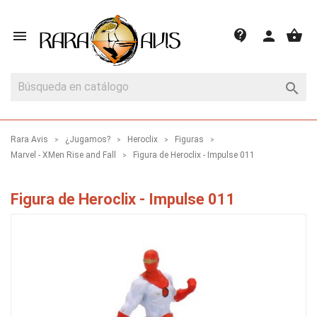
shopping_basket
contact_support

person

Rara Avis
¿Jugamos?
Heroclix
Figuras
Marvel - XMen Rise and Fall
Figura de Heroclix - Impulse 011
Figura de Heroclix - Impulse 011