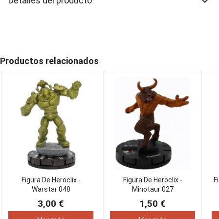
Detalles del producto
keyboard_arrow_down
Productos relacionados
Figura De Heroclix -
Figura De Heroclix -
F
Warstar 048
Minotaur 027
3,00 €
1,50 €