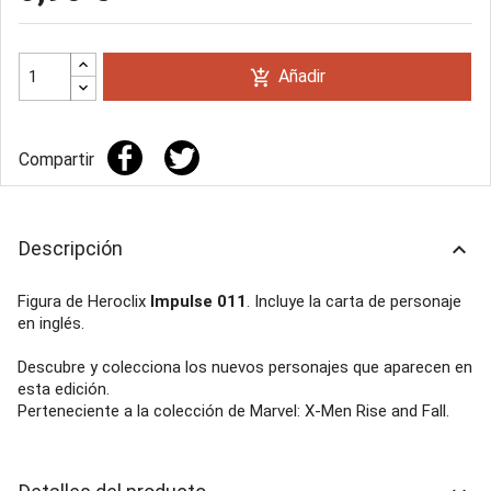
Añadir
add_shopping_cart
Compartir
Descripción
keyboard_arrow_up
Figura de Heroclix
Impulse 011
. Incluye la carta de personaje
en inglés.
Descubre y colecciona los nuevos personajes que aparecen en
esta edición.
Perteneciente a la colección de Marvel: X-Men Rise and Fall.