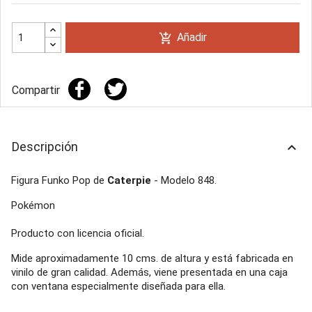
Añadir
add_shopping_cart
Compartir
Descripción
keyboard_arrow_up
Figura Funko Pop de
Caterpie
- Modelo 848.
Pokémon
Producto con licencia oficial.
Mide aproximadamente 10 cms. de altura y está fabricada en
vinilo de gran calidad. Además, viene presentada en una caja
con ventana especialmente diseñada para ella.