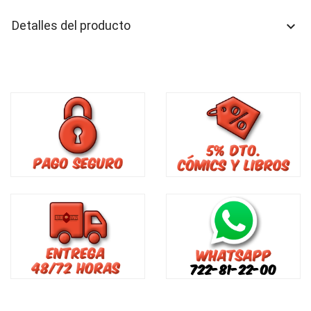
Detalles del producto
keyboard_arrow_down