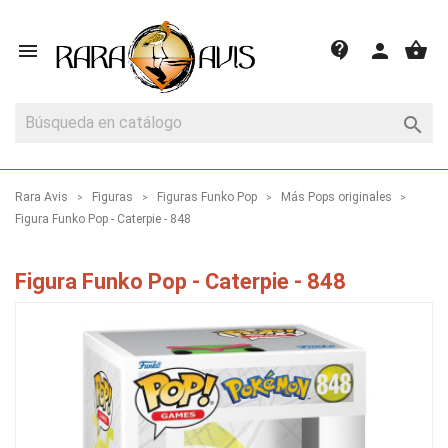
shopping_basket
contact_support

person

Rara Avis
Figuras
Figuras Funko Pop
Más Pops originales
Figura Funko Pop - Caterpie - 848
Figura Funko Pop - Caterpie - 848