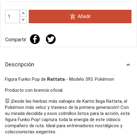
Añadir
add_shopping_cart
Compartir
Descripción
keyboard_arrow_up
Figura Funko Pop de
Rattata
- Modelo 595. Pokémon
Producto con licencia oficial.
🐭 ¡Desde las hierbas más salvajes de Kanto llega Rattata, el
Pokémon más veloz y travieso de la primera generación! Con
su mirada decidida y esos colmillos listos para la acción, esta
figura Funko Pop! captura toda la energía de este clásico
compañero de ruta. Ideal para entrenadores nostálgicos y
coleccionistas exigentes.