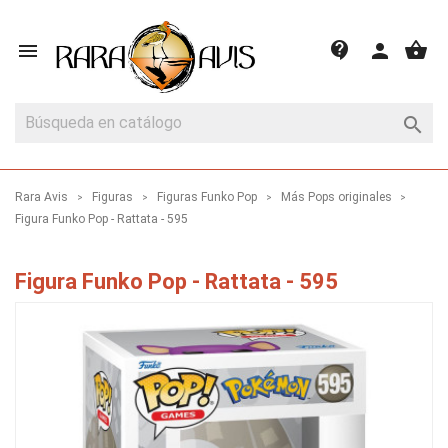
shopping_basket
contact_support

person

Rara Avis
Figuras
Figuras Funko Pop
Más Pops originales
Figura Funko Pop - Rattata - 595
Figura Funko Pop - Rattata - 595