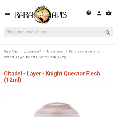
shopping_basket
contact_support

person

Rara Avis
¿Jugamos?
Modelismo
Pinturas y accesorios
Citadel - Layer - Knight Questor Flesh (12ml)
Citadel - Layer - Knight Questor Flesh
(12ml)