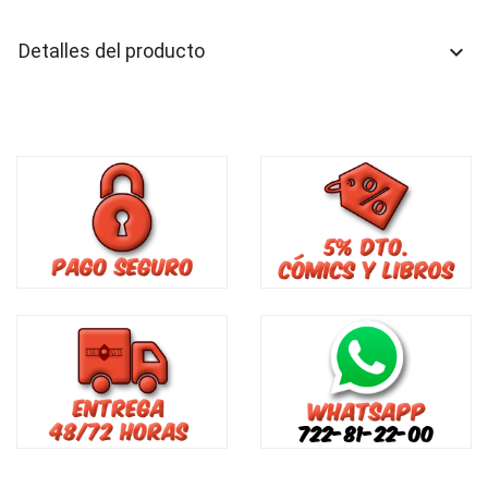
Detalles del producto
keyboard_arrow_down