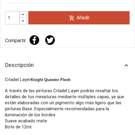
Añadir
add_shopping_cart
Compartir
Descripción
keyboard_arrow_up
Citadel Layer
Knight Questor Flesh
A través de las pinturas Citadel Layer podrás resaltar los
detalles de tus miniaturas mediante múltiples capas, ya que
están elaboradas con un pigmento algo más ligero que las
pinturas Base. Especialmente recomendadas para la
iluminación de los bordes.
Suave acabado mate.
Bote de 12ml.