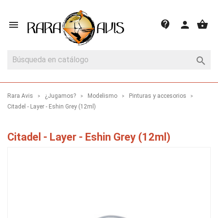
shopping_basket
contact_support

person

Rara Avis
¿Jugamos?
Modelismo
Pinturas y accesorios
Citadel - Layer - Eshin Grey (12ml)
Citadel - Layer - Eshin Grey (12ml)