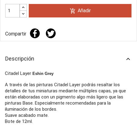
Añadir
add_shopping_cart
Compartir
Descripción
keyboard_arrow_up
Citadel Layer
Eshin Grey
A través de las pinturas Citadel Layer podrás resaltar los
detalles de tus miniaturas mediante múltiples capas, ya que
están elaboradas con un pigmento algo más ligero que las
pinturas Base. Especialmente recomendadas para la
iluminación de los bordes.
Suave acabado mate.
Bote de 12ml.