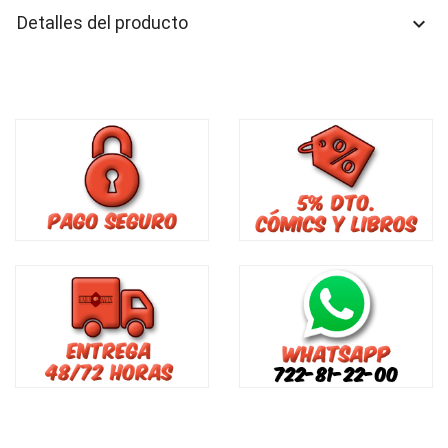
Detalles del producto
keyboard_arrow_down