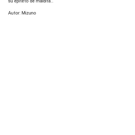
su epíteto de maldita...
Autor: Mizuno