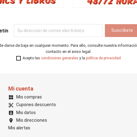
etín
e darse de baja en cualquier momento. Para ello, consulte nuestra informaci
contacto en el aviso legal.
Acepto las
condiciones generales
y la
política de privacidad
Mi cuenta
Mis compras
widgets
Cupones descuento
content_cut
Mis datos
account_box
Mis direcciones
location_on
Mis alertas