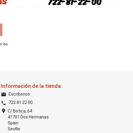
ón de
Información de la tienda
Escríbenos
email
722 81 22 00
phone
location_on
C/ Botica, 64
41701 Dos Hermanas
Spain
Sevilla