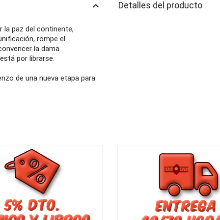
keyboard_arrow_up
Detalles del producto
 la paz del continente,
nificación, rompe el
e convencer la dama
está por librarse.
ienzo de una nueva etapa para