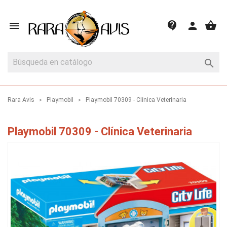
shopping_basket
contact_support

person

Rara Avis
Playmobil
Playmobil 70309 - Clínica Veterinaria
Playmobil 70309 - Clínica Veterinaria