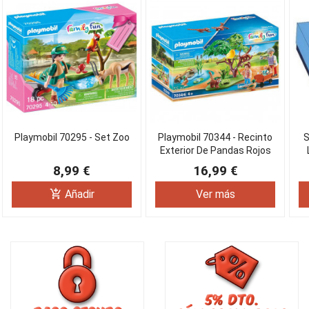
Playmobil 70295 - Set Zoo
Playmobil 70344 - Recinto
S
Exterior De Pandas Rojos
8,99 €
16,99 €
add_shopping_cart
Añadir
Ver más