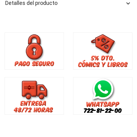
Detalles del producto
keyboard_arrow_down