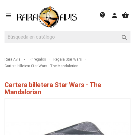
shopping_basket
contact_support

person

Rara Avis
I ♡ regalos
Regala Star Wars
Cartera billetera Star Wars - The Mandalorian
Cartera billetera Star Wars - The
Mandalorian