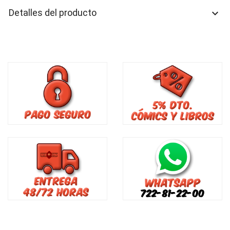
Detalles del producto
keyboard_arrow_down