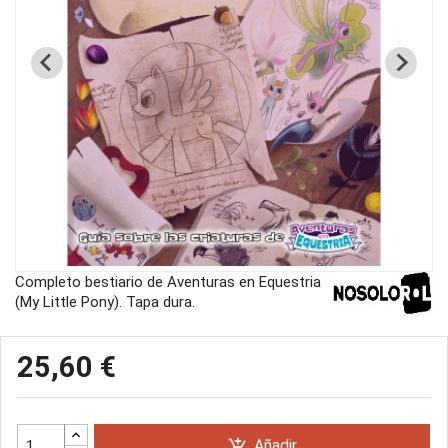
Completo bestiario de Aventuras en Equestria
(My Little Pony). Tapa dura.
25,60 €
Añadir
add_shopping_cart